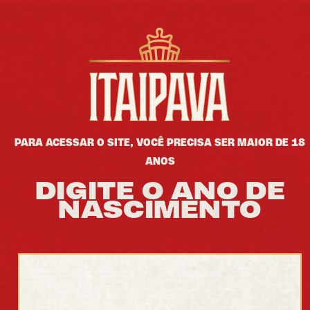
HOME
>
CAMPANHAS
>
ITAIPAVA ESTÁ DE
CARA NOVA
ITAIPAVA ESTÁ DE
PARA ACESSAR O SITE, VOCÊ PRECISA SER MAIOR DE 18
CARA NOVA
ANOS
DIGITE O ANO DE
NASCIMENTO