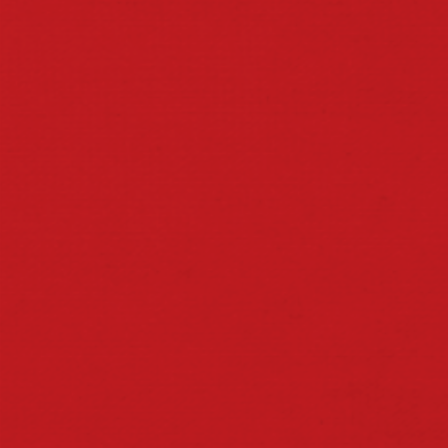
ITAIPAVA 100% MALTE
ITAIPAVA CHOPP
ITAIPAVA MALZBIER
ITAIPAVA PILSEN
GO DRAFT
ITAIPAVA ZERO
SABER BEBER
NÃO COMPARTILHE ESTE CONTEÚDO COM MENORES DE IDADE.
COPYRIGHT © ITAIPAVA 2024
TODOS OS DIREITOS RESERVADOS.
CRIAÇÃO DE SITES