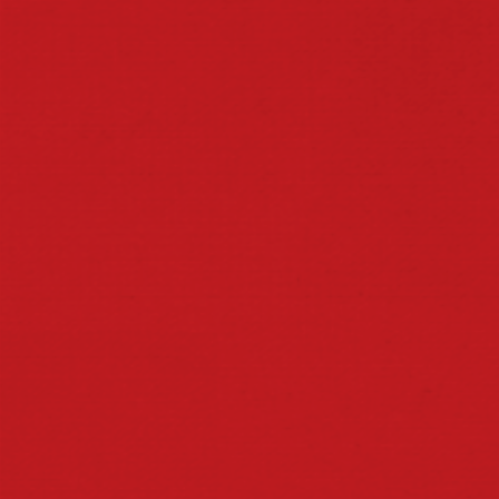
🍻 A SEDE DO BRASILEIRO PEDE. #ITAIPAVA